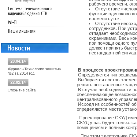
шлагбаумов
рабочего времени, огр
Система телевизионного
Отсутствие «челов
видеонаблюдения СТН
функции одинаково хо
времени суток.
WI-FI
Отсутствие необхо
сотрудников. При уст
Наши лицензии
отпадает необходимос
охранниками. Весь ко
при помощи одного пул
должен принять быстр
нестандартной ситуац
28.04.14
Журнал «Технологии защиты»
В процессе проектирован
№2 за 2014 год
Определяется тип решаемы
Выбирается состав элемен
22.02.14
решить поставленные зада
В случае необходимости п
Открытие сайта
обеспечивающее возможност
централизованного управле
Исходя из особенностей об
определяются места устано
Проектирование СКУД имее
СКУД у вас будет только с
помещениям и полный контр
При этом электроника СКУ