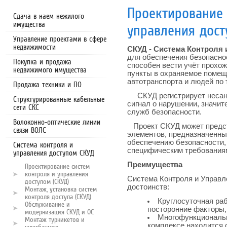
Проектирование 
Сдача в наем нежилого
имущества
управления дост
Управление проектами в сфере
недвижимости
СКУД - Система Контроля
для обеспечения безопасно
Покупка и продажа
способен вести учёт прохо
недвижимого имущества
пункты в охраняемое помещ
автотранспорта и людей по 
Продажа техники и ПО
СКУД регистрирует несанк
Структурированные кабельные
сигнал о нарушении, значи
сети СКС
служб безопасности.
Волоконно-оптические линии
Проект СКУД может предст
связи ВОЛС
элементов, предназначенны
обеспечению безопасности,
Система контроля и
специфическим требования
управления доступом СКУД
Преимущества
Проектирование систем
контроля и управления
Система Контроля и Управл
доступом (СКУД)
достоинств:
Монтаж, установка систем
контроля доступа (СКУД)
Круглосуточная раб
Обслуживание и
посторонние факторы, 
модернизация СКУД и ОС
Многофункциональн
Монтаж турникетов и
комплексе находится 