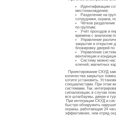
Идентификацию сот
местонахождения;
Разделение на груп
сотрудники, охрана, по
Чёткое разделение
по группам;
Учёт проходов и пе
времени с анализом п
Управление разли
закрытие и открытие 
блокировку дверей по
Управление систем
вентиляции и кондици
Систему можно нас
ключей, магнитных кар
Проектирование СКУД зави
количества закрытых помещ
хотите установить. Устано
специалистами. При этом ж
системами. Так, интегриров
сигнализации, в случае по
все шлагбаумы, двери и тур
При интеграции СКУД и си
быстро обнаружить нарушит
охраны, работающая 24 часа
эффективнее, чем отряд ох